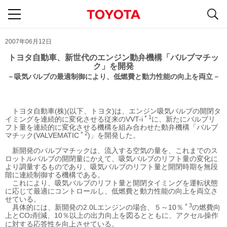
S
navigation
2007年06月12日
トヨタ自動車、新世代のエンジン動弁機構「バルブマチッ
ク」を開発
－吸気バルブの最適制御により、低燃費と動力性能の向上を両立－
トヨタ自動車(株)(以下、トヨタ)は、エンジン吸気バルブの開閉タ
＊1
イミングを連続的に変化させる従来のVVT-i
に、新たにバルブリ
フト量を連続的に変化させる機構を組み合わせた動弁機構「バルブ
＊2
マチック(VALVEMATIC
)」を開発した。
新開発のバルブマチックは、流入する空気の量を、これまでのス
ロットルバルブの開閉量にかえて、吸気バルブのリフト量の変化に
より調量するものであり、吸気バルブのリフト量と開閉時期を無段
階に連続制御する機構である。
これにより、吸気バルブのリフト量と開閉タイミングを運転状態
に応じて最適にコントロールし、低燃費と動力性能の向上を両立さ
せている。
＊3
具体的には、新開発の2.0Lエンジンの場合、５～10％
の燃費向
上とCO
削減、10％以上の出力向上を図るとともに、アクセル操作
2
に対する応答性を向上させている。