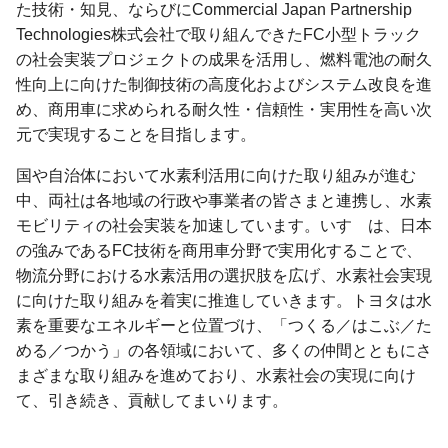
た技術・知見、ならびにCommercial Japan Partnership
Technologies株式会社で取り組んできたFC小型トラック
の社会実装プロジェクトの成果を活用し、燃料電池の耐久
性向上に向けた制御技術の高度化およびシステム改良を進
め、商用車に求められる耐久性・信頼性・実用性を高い次
元で実現することを目指します。
国や自治体において水素利活用に向けた取り組みが進む
中、両社は各地域の行政や事業者の皆さまと連携し、水素
モビリティの社会実装を加速しています。いすゞは、日本
の強みであるFC技術を商用車分野で実用化することで、
物流分野における水素活用の選択肢を広げ、水素社会実現
に向けた取り組みを着実に推進していきます。トヨタは水
素を重要なエネルギーと位置づけ、「つくる／はこぶ／た
める／つかう」の各領域において、多くの仲間とともにさ
まざまな取り組みを進めており、水素社会の実現に向け
て、引き続き、貢献してまいります。