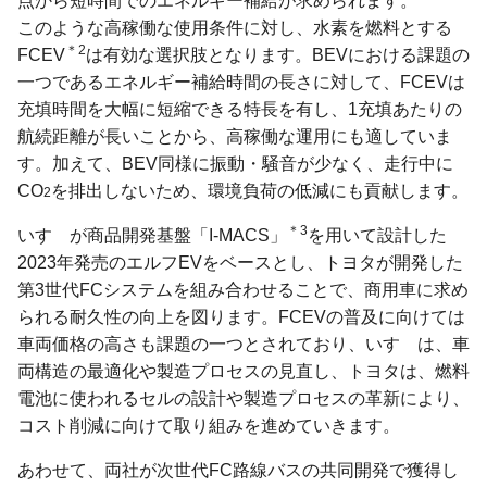
点から短時間でのエネルギー補給が求められます。
このような高稼働な使用条件に対し、水素を燃料とする
＊2
FCEV
は有効な選択肢となります。BEVにおける課題の
一つであるエネルギー補給時間の長さに対して、FCEVは
充填時間を大幅に短縮できる特長を有し、1充填あたりの
航続距離が長いことから、高稼働な運用にも適していま
す。加えて、BEV同様に振動・騒音が少なく、走行中に
CO
を排出しないため、環境負荷の低減にも貢献します。
2
＊3
いすゞが商品開発基盤「I-MACS」
を用いて設計した
2023年発売のエルフEVをベースとし、トヨタが開発した
第3世代FCシステムを組み合わせることで、商用車に求め
られる耐久性の向上を図ります。FCEVの普及に向けては
車両価格の高さも課題の一つとされており、いすゞは、車
両構造の最適化や製造プロセスの見直し、トヨタは、燃料
電池に使われるセルの設計や製造プロセスの革新により、
コスト削減に向けて取り組みを進めていきます。
あわせて、両社が次世代FC路線バスの共同開発で獲得し