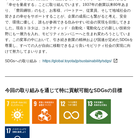
「幸せを量産する」ことに取り組んでいます。1937年の創業以来80年あま
り、「豊田綱領」のもと、お客様、パートナー、従業員、そして地域社会の
皆さまの幸せをサポートすることが、企業の成長にも繋がると考え、安全
で、環境に優しく、誰もが参画できる住みやすい社会の実現を目指してきま
した。現在トヨタは、コネクティッド・自動化・電動化などの新しい技術分
野にも一層力を入れ、モビリティカンパニーへと生まれ変わろうとしていま
す。この変革の中において、引き続き創業の精神および国連が定めたSDGsを
尊重し、すべての人が自由に移動できるより良いモビリティ社会の実現に向
けて努力してまいります。
SDGsへの取り組み
https://global.toyota/jp/sustainability/sdgs/
今回の取り組みを通じて特に貢献可能な
SDGsの目標