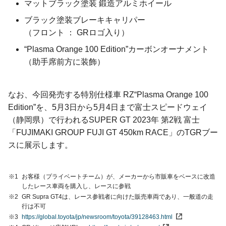
マットブラック塗装 鍛造アルミホイール
ブラック塗装ブレーキキャリパー
（フロント ： GRロゴ入り）
“Plasma Orange 100 Edition”カーボンオーナメント
（助手席前方に装飾）
なお、今回発売する特別仕様車 RZ“Plasma Orange 100
Edition”を、5月3日から5月4日まで富士スピードウェイ
（静岡県）で行われるSUPER GT 2023年 第2戦 富士
「FUJIMAKI GROUP FUJI GT 450km RACE」のTGRブー
スに展示します。
※1
お客様（プライベートチーム）が、メーカーから市販車をベースに改造
したレース車両を購入し、レースに参戦
※2
GR Supra GT4は、レース参戦者に向けた販売車両であり、一般道の走
行は不可
※3
https://global.toyota/jp/newsroom/toyota/39128463.html