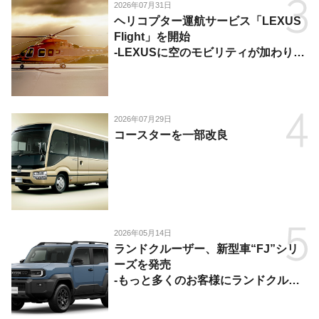
2026年07月31日
ヘリコプター運航サービス「LEXUS
Flight」を開始
-LEXUSに空のモビリティが加わり、
陸・海・空がつながる移動体験を提
供-
2026年07月29日
コースターを一部改良
2026年05月14日
ランドクルーザー、新型車“FJ”シリ
ーズを発売
-もっと多くのお客様にランドクルー
ザーを楽しんでいただくために、扱い
やすいサイズとし、より気軽に「移動