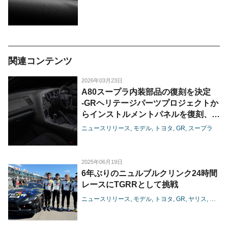
関連コンテンツ
2026年03月23日
A80スープラ内装部品の復刻を決定
-GRヘリテージパーツプロジェクトか
らインストルメントパネルを復刻、オ
ートモビルカウンシル2026に出展-
ニュースリリース
モデル
トヨタ
GR
スープラ
2025年06月19日
6年ぶりのニュルブルクリンク24時間
レースにTGRRとして挑戦
ニュースリリース
モデル
トヨタ
GR
ヤリス
スープ