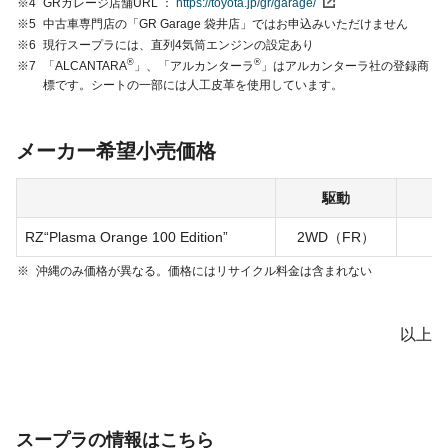
※4
GRガレージ店舗URL
https://toyota.jp/gr/garage/
※5
中古車専門店の「GR Garage 袋井店」ではお申込みいただけません
※6
現行スープラには、直列4気筒エンジンの設定あり
®
®
※7
「ALCANTARA
」、「アルカンターラ
」はアルカンターラ社の登録商
標です。シートの一部には人工皮革を使用しています。
メーカー希望小売価格
駆動
RZ“Plasma Orange 100 Edition”
2WD（FR）
※
沖縄のみ価格が異なる。
価格にはリサイクル料金は含まれない
以上
スープラの情報はこちら