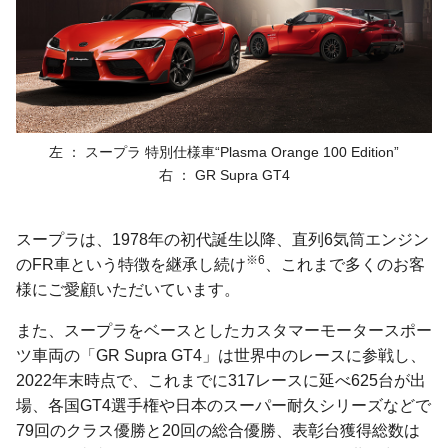
左 ： スープラ 特別仕様車
“Plasma Orange 100 Edition”
右 ： GR Supra GT4
スープラは、1978年の初代誕生以降、直列6気筒エンジン
※6
のFR車という特徴を継承し続け
、これまで多くのお客
様にご愛顧いただいています。
また、スープラをベースとしたカスタマーモータースポー
ツ車両の「GR Supra GT4」は世界中のレースに参戦し、
2022年末時点で、これまでに317レースに延べ625台が出
場、各国GT4選手権や日本のスーパー耐久シリーズなどで
79回のクラス優勝と20回の総合優勝、表彰台獲得総数は