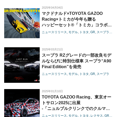
2025年04月04日
マクドナルド×TOYOTA GAZOO
Racing×トミカが今年も贈る
ハッピーセット®「トミカ」コラボレ
ーション特別企画発進！
ニュースリリース
モデル
トヨタ
GR
スープラ
その
2025年03月21日
スープラ RZグレードの一部改良モデ
ルならびに特別仕様車 スープラ“A90
Final Edition”を発売
ニュースリリース
モデル
トヨタ
GR
スープラ
2025年01月10日
TOYOTA GAZOO Racing、東京オー
トサロン2025に出展
-「ニュルブルクリンクでのクルマづ
くり」をメインテーマとして車両やパ
ニュースリリース
モデル
トヨタ
レクサス
GR
ヤリ