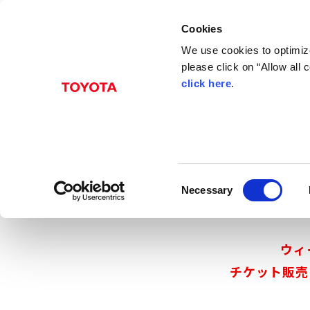
Cookies
E
J
We use cookies to optimize
N
P
please click on “Allow all
click here
.
C
Necessary
o
n
s
ウィ
e
n
チケット販売
t
S