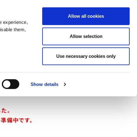
I
X
アクセス
チケット購入
Allow all cookies
n
e experience,
s
disable them,
Allow selection
t
a
g
Use necessary cookies only
r
a
m
Show details
した。
ル準備中です。