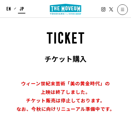
I
X
E
J
n
N
P
s
t
a
g
チケット購入
r
a
m
ウィーン世紀末芸術「美の黄金時代」の
上映は終了しました。
チケット販売は停止しております。
なお、今秋に向けリニューアル準備中です。