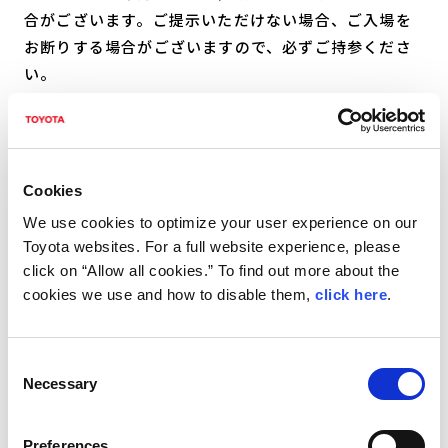
合がございます。ご提示いただけない場合、ご入場を
お断りする場合がございますので、必ずご持参くださ
い。
いかなる理由においても、ご来場されなかった場合の
返金・振替はいたしかねますので、予めご了承くださ
い。
Cookies
ご入場時、電子チケットまたは紙チケット(印刷したも
We use cookies to optimize your user experience on our
Toyota websites. For a full website experience, please
の)をご提示ください。チケット認証後、ご入場となり
click on “Allow all cookies.” To find out more about the
ます。電子チケットをご利用のお客様は、スマートフ
cookies we use and how to disable them,
click here
.
ォンの充電を十分に行い、安定した通信環境でご提示
ください。
C
本展のチケットは、営利目的での転売(インターネット
Necessary
o
オークション、フリマアプリ等での出品を含む)を固く
n
禁じます。転売されたチケットでのご入場はできませ
s
Preferences