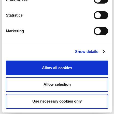
ん。万が一、転売行為が発覚した場合、該当チケット
e
n
は無効となり、ご入場をお断りする場合がございま
t
Statistics
す。その際の返金はいたしません。
S
e
Marketing
l
e
ご来場時の注意事項
c
会場でのお支払いは、以下のキャッシュレス決済のみ
Show details
t
i
ご利用いただけます。
o
※現金でのお支払いはできませんので、予めご了承くださ
Allow all cookies
n
い。
クレジットカード(VISA・Mastercard・JCB・
Allow selection
American Express・Diners Club・Discover・
UnionPay(銀聯))/コード決済(Smart Code™・
AliPay+・WeChat Pay・PayPay・楽天ペイ・d払
Use necessary cookies only
い・AEON Pay)