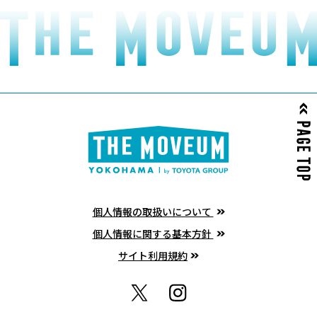
盗難・損失・損害、その他トラブルなどにつき
まして主催者は一切責任を負いません。
館内における体験について
季節により作品や作品の仕様が変更となる場合
がございます。
p
混雑やメンテナンスの関係で、一部の作品をご
a
体験いただけない場合がございます。
g
e
撮影について
t
お写真・動画の撮影は可能ですが、他のお客様
o
個人情報の取扱いについて
へご迷惑をおかけすることのないようにお気を
p
個人情報に関する基本方針
つけください。
サイト利用規約
フラッシュを使用しての撮影やSNS等含むライ
ブ配信の撮影はご遠慮ください。
X
I
一脚、三脚、自分撮り棒等の全長30cm以上の
n