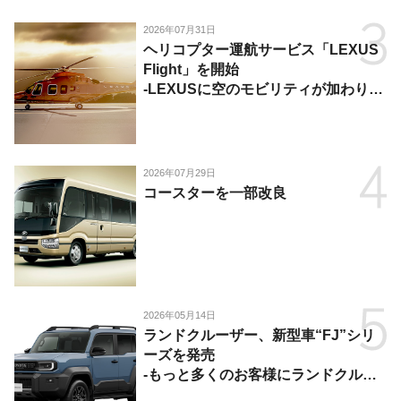
2026年07月31日
ヘリコプター運航サービス「LEXUS
Flight」を開始
-LEXUSに空のモビリティが加わり、
陸・海・空がつながる移動体験を提
供-
2026年07月29日
コースターを一部改良
2026年05月14日
ランドクルーザー、新型車“FJ”シリ
ーズを発売
-もっと多くのお客様にランドクルー
ザーを楽しんでいただくために、扱い