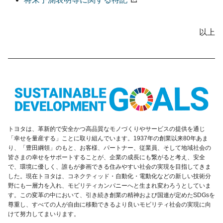
以上
トヨタは、革新的で安全かつ高品質なモノづくりやサービスの提供を通じ
「幸せを量産する」ことに取り組んでいます。1937年の創業以来80年あま
り、「豊田綱領」のもと、お客様、パートナー、従業員、そして地域社会の
皆さまの幸せをサポートすることが、企業の成長にも繋がると考え、安全
で、環境に優しく、誰もが参画できる住みやすい社会の実現を目指してきま
した。現在トヨタは、コネクティッド・自動化・電動化などの新しい技術分
野にも一層力を入れ、モビリティカンパニーへと生まれ変わろうとしていま
す。この変革の中において、引き続き創業の精神および国連が定めたSDGsを
尊重し、すべての人が自由に移動できるより良いモビリティ社会の実現に向
けて努力してまいります。