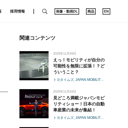
SEARCH
報
採用情報
画像・動画DL
商品
EN
関連コンテンツ
2025年11月04日
えっ！モビリティが自分の
可能性を無限に拡張！？ど
ういうこと？
トヨタイムズ
JAPAN MOBILITY SHOW 2025
2025年11月03日
見どころ満載ジャパンモビ
リティショー！日本の自動
車産業の未来が集結！
トヨタイムズ
JAPAN MOBILITY SHOW 2025