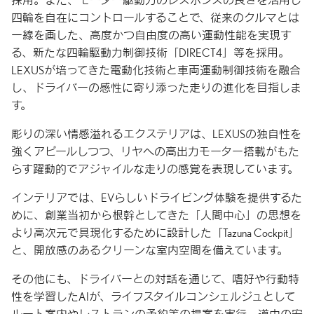
採用。また、モーター駆動力のレスポンスの良さを活用し
四輪を自在にコントロールすることで、従来のクルマとは
一線を画した、高度かつ自由度の高い運動性能を実現す
る、新たな四輪駆動力制御技術「DIRECT4」等を採用。
LEXUSが培ってきた電動化技術と車両運動制御技術を融合
し、ドライバーの感性に寄り添った走りの進化を目指しま
す。
彫りの深い情感溢れるエクステリアは、LEXUSの独自性を
強くアピールしつつ、リヤへの高出力モーター搭載がもた
らす躍動的でアジャイルな走りの感覚を表現しています。
インテリアでは、EVらしいドライビング体験を提供するた
めに、創業当初から根幹としてきた「人間中心」の思想を
より高次元で具現化するために設計した「Tazuna Cockpit」
と、開放感のあるクリーンな室内空間を備えています。
その他にも、ドライバーとの対話を通じて、嗜好や行動特
性を学習したAIが、ライフスタイルコンシェルジュとして