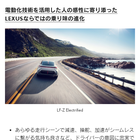
電動化技術を活用した
人の感性に
寄り添った
LEXUSならではの
乗り味の
進化
LF-Z Electrified
あらゆる走行シーンで減速、操舵、加速がシームレス
に繋がる気持ち良さなど、ドライバーの意図に忠実で