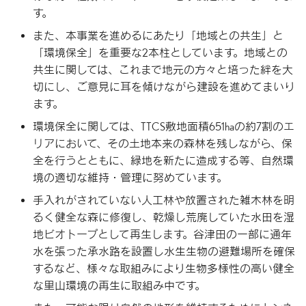
す。
また、本事業を進めるにあたり「地域との共生」と
「環境保全」を重要な2本柱としています。地域との
共生に関しては、これまで地元の方々と培った絆を大
切にし、ご意見に耳を傾けながら建設を進めてまいり
ます。
環境保全に関しては、TTCS敷地面積651haの約7割のエ
リアにおいて、その土地本来の森林を残しながら、保
全を行うとともに、緑地を新たに造成する等、自然環
境の適切な維持・管理に努めています。
手入れがされていない人工林や放置された雑木林を明
るく健全な森に修復し、乾燥し荒廃していた水田を湿
地ビオトープとして再生します。谷津田の一部に通年
水を張った承水路を設置し水生生物の避難場所を確保
するなど、様々な取組みにより生物多様性の高い健全
な里山環境の再生に取組み中です。