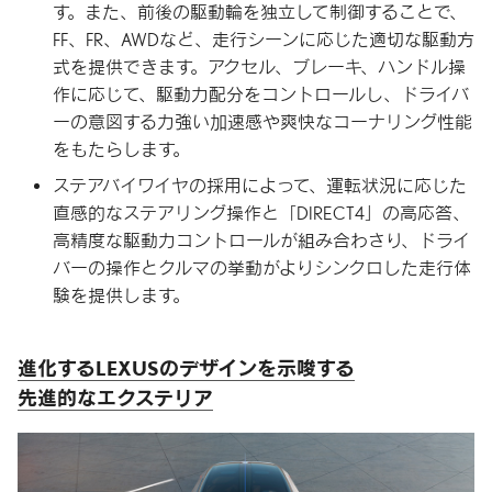
す。また、前後の駆動輪を独立して制御することで、
FF、FR、AWDなど、走行シーンに応じた適切な駆動方
式を提供できます。アクセル、ブレーキ、ハンドル操
作に応じて、駆動力配分をコントロールし、ドライバ
ーの意図する力強い加速感や爽快なコーナリング性能
をもたらします。
ステアバイワイヤの採用によって、運転状況に応じた
直感的なステアリング操作と「DIRECT4」の高応答、
高精度な駆動力コントロールが組み合わさり、ドライ
バーの操作とクルマの挙動がよりシンクロした走行体
験を提供します。
進化するLEXUSの
デザインを
示唆する
先進的なエクステリア