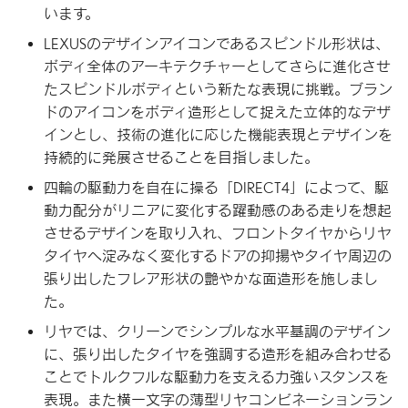
います。
LEXUSのデザインアイコンであるスピンドル形状は、
ボディ全体のアーキテクチャーとしてさらに進化させ
たスピンドルボディという新たな表現に挑戦。ブラン
ドのアイコンをボディ造形として捉えた立体的なデザ
インとし、技術の進化に応じた機能表現とデザインを
持続的に発展させることを目指しました。
四輪の駆動力を自在に操る「DIRECT4」によって、駆
動力配分がリニアに変化する躍動感のある走りを想起
させるデザインを取り入れ、フロントタイヤからリヤ
タイヤへ淀みなく変化するドアの抑揚やタイヤ周辺の
張り出したフレア形状の艶やかな面造形を施しまし
た。
リヤでは、クリーンでシンプルな水平基調のデザイン
に、張り出したタイヤを強調する造形を組み合わせる
ことでトルクフルな駆動力を支える力強いスタンスを
表現。また横一文字の薄型リヤコンビネーションラン