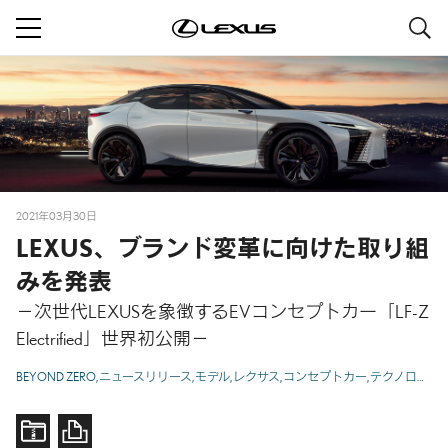
S
navigation
2021年03月30日
LEXUS、ブランド変革に向けた取り組
みを発表
－次世代LEXUSを象徴するEVコンセプトカー「LF-Z
Electrified」世界初公開－
BEYOND ZERO
ニュースリリース
モデル
レクサス
コンセプトカー
テクノロジー