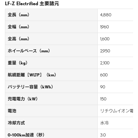
LF-Z Electrified 主要諸元
全長（mm）
4,880
全幅（mm）
1,960
全高（mm）
1,600
ホイールベース（mm）
2,950
重量（kg）
2,100
航続距離［WLTP］（km）
600
バッテリー容量（kWh）
90
充電電力（kW）
150
電池
リチウムイオン電
冷却方式
水冷
0-100km加速（秒）
3.0