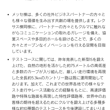
メッセ棟は、多くの社外ビジネスパートナーの方々と
も様々な価値を生み出す共創の場を提供します。レク
サス棟同様に、パートナーの方々ともクルマに触れな
がらコミュニケーションの取れるガレージを備え、協
業スペースや多目的ホールを設けることで、多くの
方々とオープンなイノベーションを行える空間を目指
しています。
テストコースに関しては、昨年発表した新型ISを鍛え
上げた、自然の地形を活かした約75メートルの高低差
と多数のカーブが入り組んだ、厳しい走行環境を再現
した全長約5.3kmのカントリー路は既に運用開始して
おります。加えて、これまでの世界各地での様々なテ
スト走行やレース活動などの経験をもとに、高速評価
路や特殊な路面を再現した特性評価路等、世界中のお
客様の期待を超えるためにクルマを鍛え上げる多種多
様な約10種類のテストコースを今後建設してまいりま