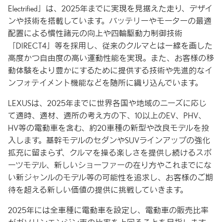
Electrified」は、2025年までに実現を見据えた走り、デザイ
ンや技術を搭載しています。バッテリーやモーターの最適
配置による慣性諸元の向上や四輪駆動力制御技術
「DIRECT4」等を採用し、従来のクルマとは一線を画した
高度かつ自由度の高い運動性能を実現。また、お客様の移
動体験をより豊かにするために提供する技術や先進的なイ
ンフォテイメント機能などを随所に織り込んでいます。
LEXUSは、2025年までに世界各国や地域のニーズに応じ
て適時、適材、適所の考え方の下、10以上のEV、PHV、
HV等の電動車を含む、約20車種の新型や改良モデルを投
入します。基幹モデルのセダンやSUVラインアップの強化
拡充に留まらず、クルマを操る楽しさを提供し続けるスポ
ーツモデル、新しいショーファーの在り方やこれまでにな
い新ジャンルのモデル等の可能性を追求し、お客様のご期
待を超える新しい価値の提供に挑戦していきます。
2025年には全車種に電動車を設定し、電動車の販売比率