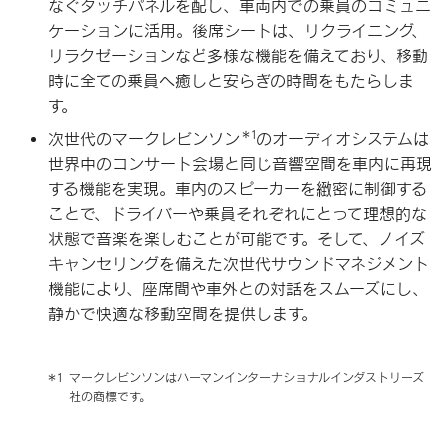
なぐタッチパネルを配し、車両内での乗員のコミュニ
ケーションに活用。後席シートは、リクライニング、
リラクゼーションなど多様な機能を備えており、移動
時に全ての乗員へ癒しと安らぎの時間をもたらしま
す。
＊1
次世代のマークレビンソン
のオーディオシステムは
世界中のコンサート会場と同じ音響空間を車内に再現
する機能を実現。車内のスピーカーを緻密に制御する
ことで、ドライバーや乗員それぞれにとって理想的な
状態で音楽を楽しむことが可能です。そして、ノイズ
キャンセリングを備えた次世代サウンドマネジメント
機能により、座席間や車外との対話をスムーズにし、
静かで快適な移動空間を提供します。
＊1
マークレビンソンはハーマンインターナショナルインダストリーズ
社の商標です。