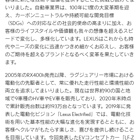
いりました。自動車業界は、100年に1度の大変革期を迎
え、カーボンニュートラルや持続可能な開発目標
（SDGs）への対応などの社会的使命の高まりに加え、お
客様のライフスタイルや価値観も我々の想像を超えるスピ
ードで変化し、多様化しています。LEXUSはこれからも時
代やニーズの変化に迅速かつきめ細かくお応えし、お客様
のご期待を超えるブランドとなるべく変革を果たしていき
ます。
2005年のRX400h発売以降、ラグジュアリー市場における
電動化の先駆者として、常に優れた走行性能と環境性能の
両立を追求してまいりました。現在は世界約90の国と地
域で9車種のHV車やEV車を販売しており、2020年末時点
で累計販売台数は約193万台となっています。2019年に発
表した電動化ビジョン「Lexus Electrified」では、電動化技
術を用いた基本性能の大幅な進化を実現するとともに、お
客様へクルマがもたらす楽しさ、喜びを提供し続けること
を目指しています。今回発表したEVコンセプトカー「LF-Z