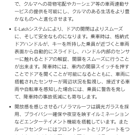
で、クルマへの荷物宅配やカーシェア等の車両連動サ
ービスの提供を可能にし、クルマのある生活をより豊
かなものへと進化させます。
E-Latchシステムにより、ドアの開閉はよりスムーズ
に、そして安全なものになります。乗車時は、格納式
ドアハンドルが、キーを所持した乗員が近づくと車両
表面から自動的にスライドし、ハンドル内部のセンサ
ーに触れるとドアの解錠、開扉をスムーズに行うこと
が出来ます。降車時には、車内の開扉スイッチを押す
ことでドアを開くことが可能になるとともに、車両に
搭載されたセンサーが周辺状況を監視し、接近する車
両や自転車を感知した場合には、乗員に警告を発し
て、降車時の事故低減にも寄与します。
開放感を感じさせるパノラマルーフは調光ガラスを採
用、プライバシー確保や夜空を映すイルミネーション
などエンターテイメント機能を搭載しています。また
ルーフセンターにはフロントシートとリアシートをつ