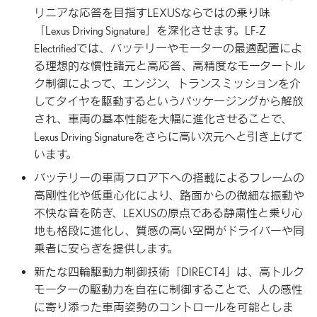
リニアな応答を目指すLEXUSならではの乗り味
「Lexus Driving Signature」を深化させます。LF-Z
Electrifiedでは、バッテリーやモーターの最適配置によ
る理想的な慣性諸元と高応答、高精度なモータートル
ク制御によって、エンジン、トランスミッションを介
してタイヤを駆動するというパッケージングから解放
され、車両の基本性能を大幅に進化させることで、
Lexus Driving Signatureをさらに高い次元へと引き上げて
います。
バッテリーの車両フロア下への搭載によるフレームの
高剛性化や低重心化により、路面からの微細な振動や
不快な音を防ぎ、LEXUSの原点である静粛性と乗り心
地も格段に進化し、質感の高い空間がドライバーや同
乗者に安らぎを提供します。
新たな四輪駆動力制御技術「DIRECT4」は、高トルク
モーターの駆動力を自在に制御することで、人の感性
に寄り添った車両姿勢のコントロールを可能としま