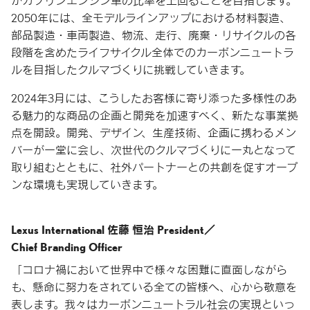
がガソリンエンジン車の比率を上回ることを目指します。
2050年には、全モデルラインアップにおける材料製造、
部品製造・車両製造、物流、走行、廃棄・リサイクルの各
段階を含めたライフサイクル全体でのカーボンニュートラ
ルを目指したクルマづくりに挑戦していきます。
2024年3月には、こうしたお客様に寄り添った多様性のあ
る魅力的な商品の企画と開発を加速すべく、新たな事業拠
点を開設。開発、デザイン、生産技術、企画に携わるメン
バーが一堂に会し、次世代のクルマづくりに一丸となって
取り組むとともに、社外パートナーとの共創を促すオープ
ンな環境も実現していきます。
Lexus International 佐藤 恒治 President／
Chief Branding Officer
「コロナ禍において世界中で様々な困難に直面しながら
も、懸命に努力をされている全ての皆様へ、心から敬意を
表します。我々はカーボンニュートラル社会の実現といっ