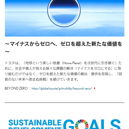
～マイナスからゼロへ、ゼロを超えた新たな価値を
～
トヨタは、「地球という美しい故郷（Home Planet）を次世代に引き継ぐ」た
めに、社会や個人が抱える様々な課題の解決（マイナスをゼロにする）に取
り組むだけではなく、ゼロを超えた新たな価値の創出・提供を目指し、「回
答のない未来へ弛まぬ挑戦」を続けていきます。
BEYOND ZERO
https://global.toyota/jp/mobility/beyond-zero/