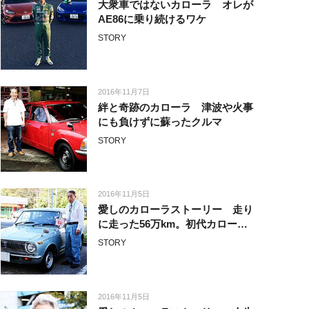
大衆車ではないカローラ オレが
AE86に乗り続けるワケ
STORY
2016年11月7日
絆と奇跡のカローラ 津波や火事
にも負けずに蘇ったクルマ
STORY
2016年11月5日
愛しのカローラストーリー 走り
に走った56万km。初代カローラ
は今も現役。
STORY
2016年11月5日