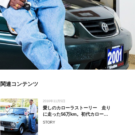
関連コンテンツ
2016年11月5日
愛しのカローラストーリー 走り
に走った56万km。初代カローラ
は今も現役。
STORY