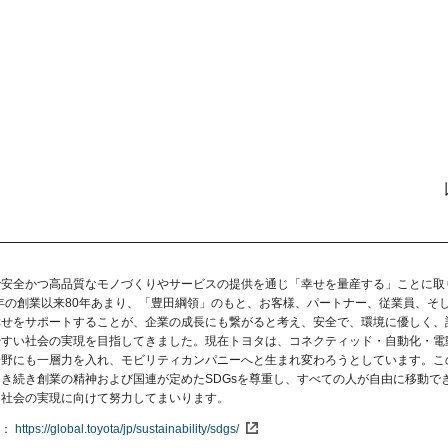
で安全かつ高品質なモノづくりやサービスの提供を通じ「幸せを量産する」ことに取
7年の創業以来80年あまり、「豊田綱領」のもと、お客様、パートナー、従業員、そ
幸せをサポートすることが、企業の成長にも繋がると考え、安全で、環境に優しく、
やすい社会の実現を目指してきました。現在トヨタは、コネクティッド・自動化・電
分野にも一層力を入れ、モビリティカンパニーへと生まれ変わろうとしています。こ
き続き創業の精神および国連が定めたSDGsを尊重し、すべての人が自由に移動で
ィ社会の実現に向けて努力してまいります。
https://global.toyota/jp/sustainability/sdgs/