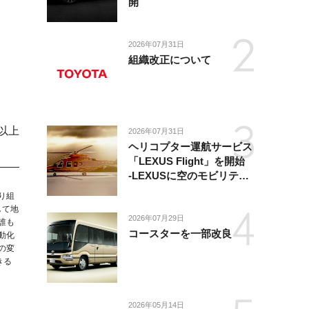
開
2026年07月31日
組織改正について
以上
2026年07月31日
ヘリコプター運航サービス
「LEXUS Flight」を開始
-LEXUSに空のモビリティ
が加わり、陸・海・空がつ
り組
ながる移動体験を提供-
して地
2026年07月29日
誰も
コースターを一部改良
動化
の変
きる
2026年05月14日