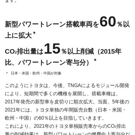
ます。
60
新型パワートレーン搭載車両を
％以
＊
上に拡大
15
CO
排出量は
％以上削減（2015年
2
＊
比、パワートレーン寄与分）
＊
日本・米国・欧州・中国が対象
このようにトヨタは、今後、TNGAによるモジュール開発
により、短期間で多くの機種を展開し、搭載車種は、
2017年発売の新型車を皮切りに順次拡大。当面、5年後の
2021年には、トヨタ単独の年間販売台数（日本・米国・
欧州・中国）の60％以上を目指していきます。
これにより、2021年のトヨタ単独販売車からのCO
排出
2
量の削減効果は、新型パワートレーンの燃費向上寄与分だ