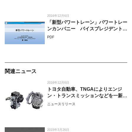
2016年12月6日
「新型パワートレーン」パワートレー
ンカンパニー バイスプレジデント
岸 宏尚
PDF
関連ニュース
2016年12月6日
トヨタ自動車、TNGAによりエンジ
ン・トランスミッションなどを一新
し、スムースでキビキビとした“思い
ニュースリリース
どおり”の走りを追求
2015年3月26日