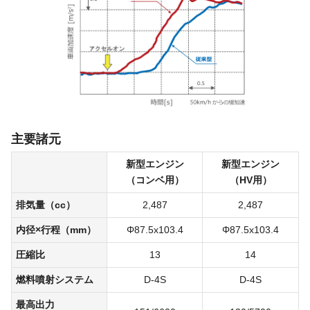
主要諸元
新型
エンジン
新型
エンジン
（コンベ用）
（HV用）
排気量
（cc）
2,487
2,487
内径×行程
（mm）
Φ87.5
x
103.4
Φ87.5
x
103.4
圧縮比
13
14
燃料噴射
システム
D-4S
D-4S
最高出力