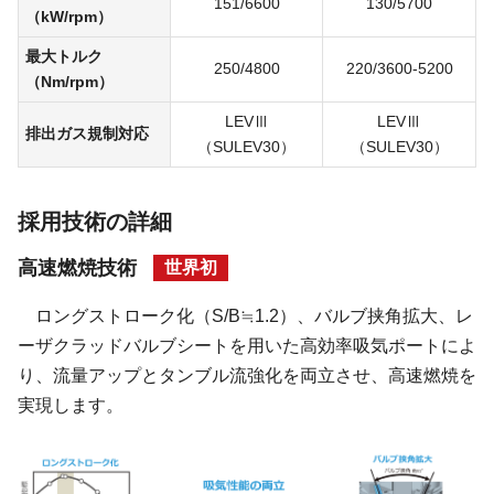
151/6600
130/5700
（kW/rpm）
最大トルク
250/4800
220/3600-5200
（Nm/rpm）
LEVⅢ
LEVⅢ
排出ガス
規制対応
（SULEV30）
（SULEV30）
採用技術の詳細
高速燃焼技術
世界初
ロングストローク化（S/B≒1.2）、バルブ挟角拡大、レ
ーザクラッドバルブシートを用いた高効率吸気ポートによ
り、流量アップとタンブル流強化を両立させ、高速燃焼を
実現します。