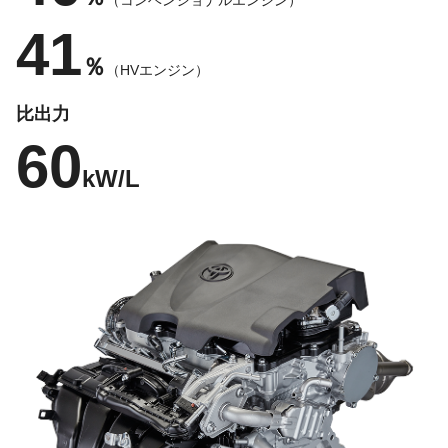
（コンベンショナルエンジン）
41
％
（HVエンジン）
比出力
60
kW/L