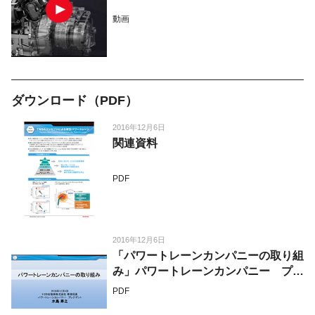
動画
ダウンロード（PDF）
2016年12月6日
関連資料
PDF
2016年12月6日
「パワートレーンカンパニーの取り組
み」パワートレーンカンパニー プレ
ジデント 水島 寿之
PDF