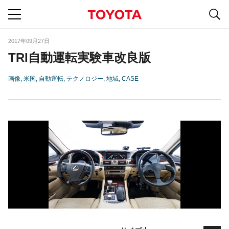
S
navigation
2017年09月27日
TRI自動運転実験車改良版
画像
米国
自動運転
テクノロジー
地域
CASE