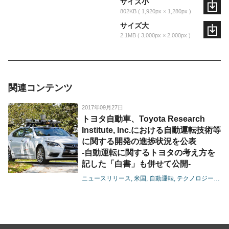
サイズ小
802KB
1,920px × 1,280px
サイズ大
2.1MB
3,000px × 2,000px
関連コンテンツ
2017年09月27日
トヨタ自動車、Toyota Research
Institute, Inc.における自動運転技術等
に関する開発の進捗状況を公表
-自動運転に関するトヨタの考え方を
記した「白書」も併せて公開-
ニュースリリース
米国
自動運転
テクノロジー
地域