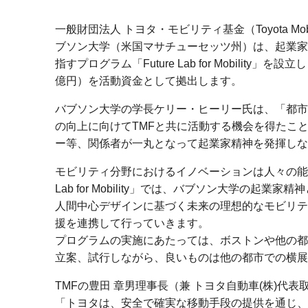
一般財団法人 トヨタ・モビリティ基金（Toyota Mob
ブソン大学（米国マサチューセッツ州）は、起業家
指すプログラム「Future Lab for Mobilit
億円）を活動資金として拠出します。
バブソン大学の学長ケリー・ヒーリー氏は、「都市
の向上に向けてTMFと共に活動する機会を得たこ
ー等、関係者が一丸となって起業家精神を発揮し
モビリティ分野におけるイノベーションは人々の能力
Lab for Mobility」では、バブソン大学の
人間中心デザインに基づく未来の理想的なモビリテ
援を連携して行っていきます。
プログラムの実施にあたっては、ボストンや他の都
立案、試行しながら、良いものは他の都市での横展
TMFの豊田 章男理事長（兼 トヨタ自動車(株)代
「トヨタは、安全で確実な移動手段の提供を通じ、