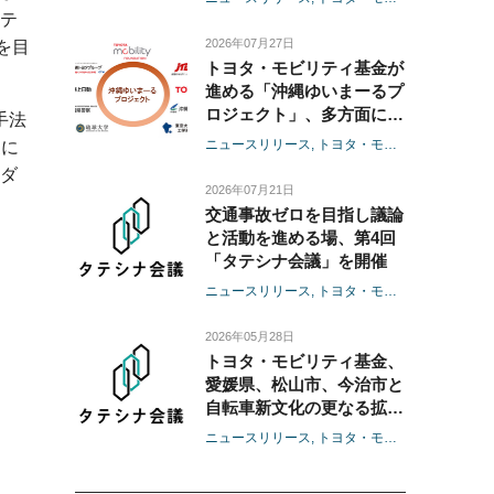
ーを選定
テ
デトロイト、バラナシ、ベ
2026年07月27日
を目
ネチアで実装フェーズへ
トヨタ・モビリティ基金が
進める「沖縄ゆいまーるプ
ロジェクト」、多方面にわ
手法
たる成果を確認。新たに内
ニュースリリース
トヨタ・モビリティ基金
家に
閣府沖縄総合事務局が参
ダ
画、沖縄トヨタグループに
2026年07月21日
も拡充して交通事故ゼロを
交通事故ゼロを目指し議論
目指す
と活動を進める場、第4回
「タテシナ会議」を開催
ニュースリリース
トヨタ・モビリティ基金
2026年05月28日
トヨタ・モビリティ基金、
愛媛県、松山市、今治市と
自転車新文化の更なる拡
大・深化に向けた連携協定
ニュースリリース
トヨタ・モビリティ基金
を締結