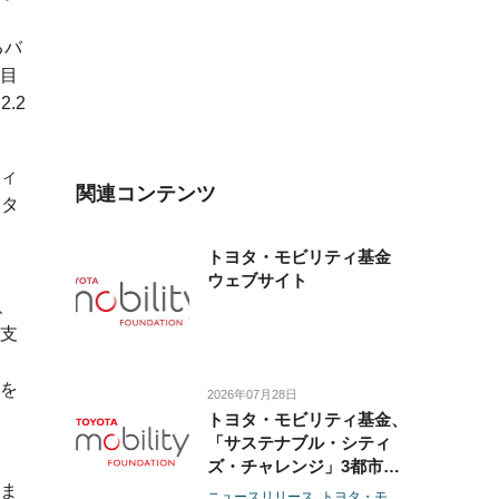
るバ
目
.2
ィ
関連コンテンツ
ンタ
トヨタ・モビリティ基金
ウェブサイト
、
支
を
2026年07月28日
トヨタ・モビリティ基金、
「サステナブル・シティ
ズ・チャレンジ」3都市で
社会実装を担うイノベータ
ま
ニュースリリース
トヨタ・モビリティ基金