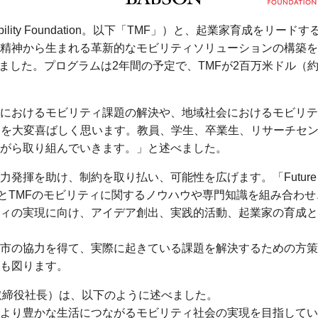
ility Foundation。以下「TMF」）と、起業家育成をリードす
精神から生まれる革新的なモビリティソリューションの構築を
y」を設立しました。プログラムは2年間の予定で、TMFが2百万米ドル（約2
におけるモビリティ課題の解決や、地域社会におけるモビリテ
とを大変喜ばしく思います。教員、学生、卒業生、リサーチセ
ながら取り組んでいきます。」と述べました。
発揮を助け、制約を取り払い、可能性を広げます。「Future
起業家精神とTMFのモビリティに関するノウハウや専門知識を組み合わせ
ィの実現に向け、アイデア創出、実践的活動、起業家の育成と
市の協力を得て、実際に起きている課題を解決するための方策
も図ります。
表取締役社長）は、以下のように述べました。
より豊かな生活につながるモビリティ社会の実現を目指してい