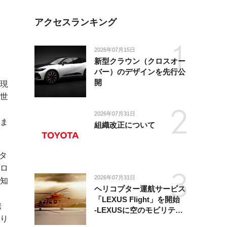
アクセスランキング
2026年07月15日
新型クラウン（クロスオー
バー）のデザインを先行公
開
現
世
2026年07月31日
ま
組織改正について
タ
ロ
2026年07月31日
知
ヘリコプター運航サービス
「LEXUS Flight」を開始
携
-LEXUSに空のモビリティ
り
が加わり、陸・海・空がつ