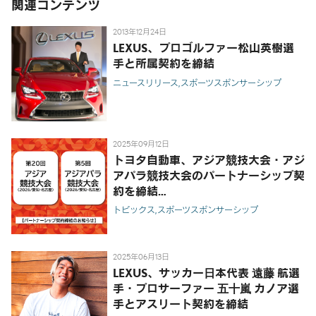
関連コンテンツ
2013年12月24日
LEXUS、プロゴルファー松山英樹選
手と所属契約を締結
ニュースリリース
スポーツスポンサーシップ
2025年09月12日
トヨタ自動車、アジア競技大会・アジ
アパラ競技大会のパートナーシップ契
約を締結
-「トヨタイムズスポーツ」でGTTAの
トピックス
スポーツスポンサーシップ
活躍を発信-
2025年06月13日
LEXUS、サッカー日本代表 遠藤 航選
手・プロサーファー 五十嵐 カノア選
手とアスリート契約を締結