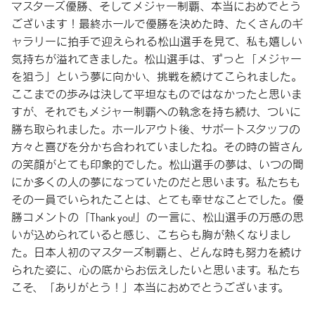
マスターズ優勝、そしてメジャー制覇、本当におめでとう
ございます！最終ホールで優勝を決めた時、たくさんのギ
ャラリーに拍手で迎えられる松山選手を見て、私も嬉しい
気持ちが溢れてきました。松山選手は、ずっと「メジャー
を狙う」という夢に向かい、挑戦を続けてこられました。
ここまでの歩みは決して平坦なものではなかったと思いま
すが、それでもメジャー制覇への執念を持ち続け、ついに
勝ち取られました。ホールアウト後、サポートスタッフの
方々と喜びを分かち合われていましたね。その時の皆さん
の笑顔がとても印象的でした。松山選手の夢は、いつの間
にか多くの人の夢になっていたのだと思います。私たちも
その一員でいられたことは、とても幸せなことでした。優
勝コメントの「Thank you!」の一言に、松山選手の万感の思
いが込められていると感じ、こちらも胸が熱くなりまし
た。日本人初のマスターズ制覇と、どんな時も努力を続け
られた姿に、心の底からお伝えしたいと思います。私たち
こそ、「ありがとう！」本当におめでとうございます。