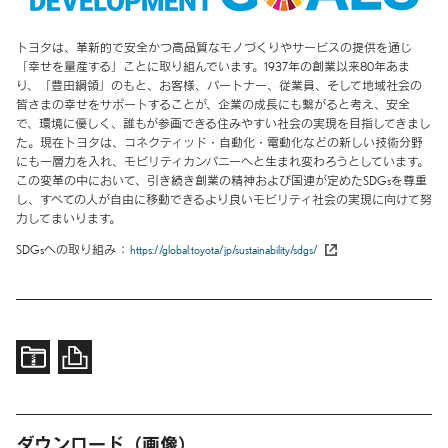
トヨタは、革新的で安全かつ高品質なモノづくりやサービスの提供を通じ
「幸せを量産する」ことに取り組んでいます。1937年の創業以来80年あま
り、「豊田綱領」のもと、お客様、パートナー、従業員、そして地域社会の
皆さまの幸せをサポートすることが、企業の成長にも繋がると考え、安全
で、環境に優しく、誰もが参画できる住みやすい社会の実現を目指してきまし
た。現在トヨタは、コネクティッド・自動化・電動化などの新しい技術分野
にも一層力を入れ、モビリティカンパニーへと生まれ変わろうとしています。
この変革の中において、引き続き創業の精神および国連が定めたSDGsを尊重
し、すべての人が自由に移動できるより良いモビリティ社会の実現に向けて努
力してまいります。
SDGsへの取り組み
https://global.toyota/jp/sustainability/sdgs/
ダウンロード（画像）