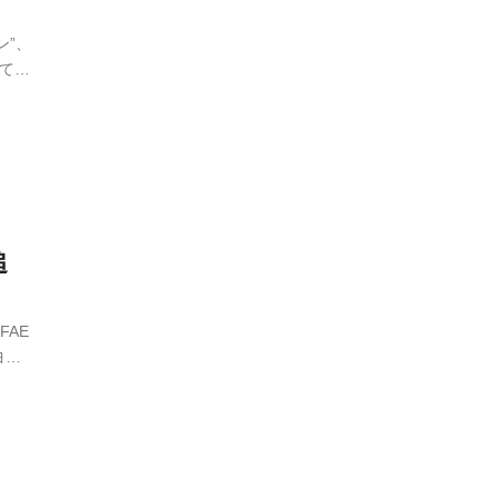
ン”、
て9
追
FAE
ヨペ