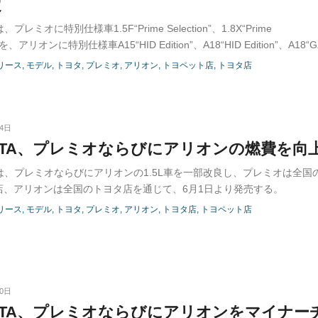
定
、プレミオに特別仕様車1.5F“Prime Selection”、1.8X“Prime
on”を、アリオンに特別仕様車A15“HID Edition”、A18“HID Edition”、A18
uxury Edition”を設定し、プレミオは全国のトヨペット店、アリオンは
リース
モデル
トヨタ
プレミオ
アリオン
トヨペット店
トヨタ店
店を通じて、12月6日より発売した。
24日
OTA、プレミオならびにアリオンの燃費を向
Aは、プレミオならびにアリオンの1.5L車を一部改良し、プレミオは全国
店、アリオンは全国のトヨタ店を通じて、6月1日より発売する。
リース
モデル
トヨタ
プレミオ
アリオン
トヨタ店
トヨペット店
20日
OTA、プレミオならびにアリオンをマイナー