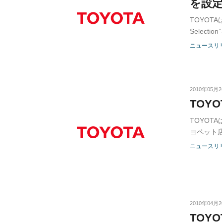
を設
TOYOTAは
Selecti
ケージ・L
ニュースリ
のトヨタ
2010年05月
TOY
TOYOT
ヨペット
ニュースリ
2010年04月
TOY