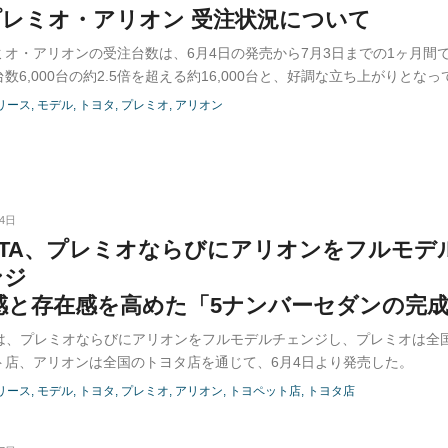
プレミオ・アリオン 受注状況について
ミオ・アリオンの受注台数は、6月4日の発売から7月3日までの1ヶ月間
数6,000台の約2.5倍を超える約16,000台と、好調な立ち上がりとなっ
リース
モデル
トヨタ
プレミオ
アリオン
04日
OTA、プレミオならびにアリオンをフルモデ
ンジ
感と存在感を高めた「5ナンバーセダンの完
TAは、プレミオならびにアリオンをフルモデルチェンジし、プレミオは全
ト店、アリオンは全国のトヨタ店を通じて、6月4日より発売した。
リース
モデル
トヨタ
プレミオ
アリオン
トヨペット店
トヨタ店