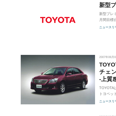
新型
新型プレ
月間目標台
る。
ニュースリ
2007年06月
TOY
チェ
-上質
形」-
TOYO
トヨペッ
ニュースリ