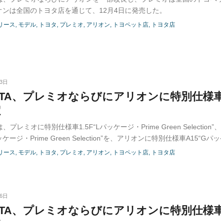
オンは全国のトヨタ店を通じて、12月4日に発売した。
リース
モデル
トヨタ
プレミオ
アリオン
トヨペット店
トヨタ店
03日
OTA、プレミオならびにアリオンに特別仕様
定
は、プレミオに特別仕様車1.5F“Lパッケージ・Prime Green Selection”、
パッケージ・Prime Green Selection”を、アリオンに特別仕様車A15“Gパ
ed”、A18“Gパッケージ・Limited Power-Seat Edition”を設定し、プレ
リース
モデル
トヨタ
プレミオ
アリオン
トヨペット店
トヨタ店
ヨペット店、アリオンは全国のトヨタ店を通じて、10月3日より発売し
06日
OTA、プレミオならびにアリオンに特別仕様