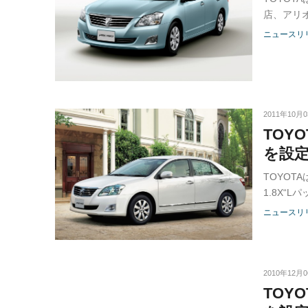
店、アリ
ニュースリ
2011年10月
TOY
を設
TOYOTA
1.8X“L
ジ・Limit
ニュースリ
全国のト
2010年12月
TOY