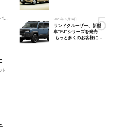
“Gパッ
2026年05月14日
全国
ランドクルーザー、新型
車“FJ”シリーズを発売
-もっと多くのお客様にラ
ンドクルーザーを楽しんで
いただくために、扱いやす
いサイズとし、より気軽に
上
「移動の自由」を提供-
のト
チ