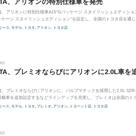
OTA、アリオンの特別仕様車を発売
Aは、アリオンに特別仕様車A15“Gパッケージ スタイリッシュエディショ
パッケージ スタイリッシュエディション”を設定し、全国のトヨタ店を通じ
り発売した。
リース
モデル
トヨタ
アリオン
トヨタ店
08日
OTA、プレミオならびにアリオンに2.0L車を
定
Aは、プレミオならびにアリオンに、バルブマチックを採用した2.0L 3ZR-
搭載車を追加設定するなどラインアップを充実し、プレミオは全国のト
アリオンは全国のトヨタ店を通じて、1月8日より発売した。
リース
モデル
トヨタ
プレミオ
アリオン
トヨペット店
トヨタ店
05日