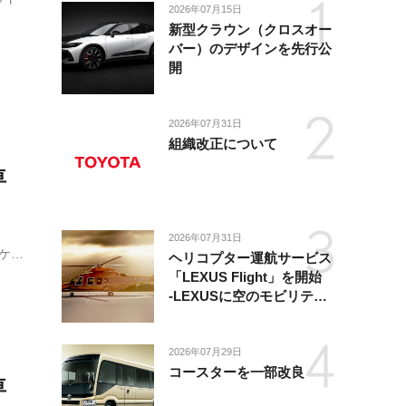
2026年07月15日
新型クラウン（クロスオー
バー）のデザインを先行公
開
2026年07月31日
組織改正について
車
2026年07月31日
ッケー
ヘリコプター運航サービス
ミオは
「LEXUS Flight」を開始
-LEXUSに空のモビリティ
た。
が加わり、陸・海・空がつ
ながる移動体験を提供-
2026年07月29日
コースターを一部改良
車