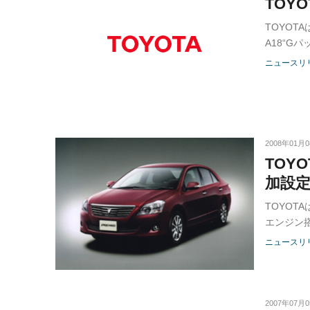
TOY
TOYOT
A18“G
月2日よ
ニュースリ
2008年01月
TOY
加設
TOYOT
エンジン
ット店、
ニュースリ
2007年07月