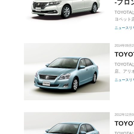
-フ
装備も
TOYO
ヨペット
ニュースリ
2014年09月
TOY
TOYO
店、アリ
ニュースリ
2012年12月
TOY
TOYO