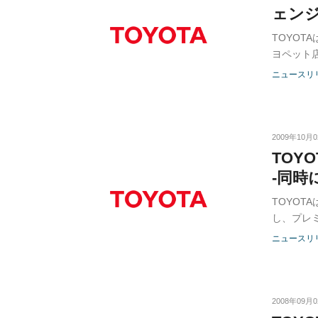
ェン
TOYO
ヨペット
ニュースリ
2009年10月
TOY
-同時
TOYO
し、プレ
より発売
ニュースリ
2008年09月