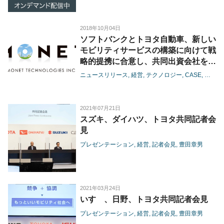
2018年10月04日
ソフトバンクとトヨタ自動車、新しい
モビリティサービスの構築に向けて戦
略的提携に合意し、共同出資会社を設
立
ニュースリリース
経営
テクノロジー
CASE
コネク
2021年07月21日
スズキ、ダイハツ、トヨタ共同記者会
見
プレゼンテーション
経営
記者会見
豊田章男
2021年03月24日
いすゞ、日野、トヨタ共同記者会見
プレゼンテーション
経営
記者会見
豊田章男