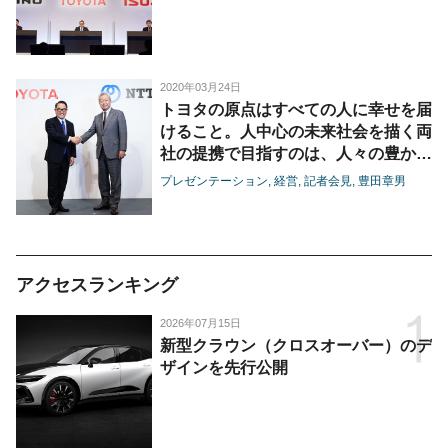
2020年03月24日
トヨタの原点はすべての人に幸せを届
けること。人中心の未来社会を描く両
社の提携で目指すのは、人々の豊かな
暮らしを支えるプラットフォームづく
プレゼンテーション
経営
記者会見
豊田章男
り。
-NTT、トヨタ共同記者会見 豊田社
長スピーチ-
アクセスランキング
2026年07月15日
新型クラウン（クロスオーバー）のデ
ザインを先行公開