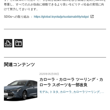
尊重し、すべての人が自由に移動できるより良いモビリティ社会の実現に向
けて努力してまいります。
SDGsへの取り組み
https://global.toyota/jp/sustainability/sdgs/
関連コンテンツ
2025年05月09日
カローラ・カローラ ツーリング・カ
ローラ スポーツを一部改良
モデル
トヨタ
カローラ
カローラツーリング
カロー