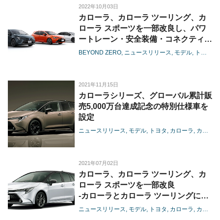
2022年10月03日
カローラ、カローラ ツーリング、カ
ローラ スポーツを一部改良し、パワ
ートレーン・安全装備・コネクティッ
ド機能を刷新
BEYOND ZERO
ニュースリリース
モデル
トヨタ
-お客様のご期待や時代のニーズを超
える「プラスα」のクルマを目指し進
化-
2021年11月15日
カローラシリーズ、グローバル累計販
売5,000万台達成記念の特別仕様車を
設定
ニュースリリース
モデル
トヨタ
カローラ
カローラツーリング
2021年07月02日
カローラ、カローラ ツーリング、カ
ローラ スポーツを一部改良
-カローラとカローラ ツーリングにプ
ラスサポート機能を設定-
ニュースリリース
モデル
トヨタ
カローラ
カローラツーリング