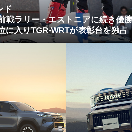
ンド
た前戦ラリー・エストニアに続き優
に入りTGR-WRTが表彰台を独占