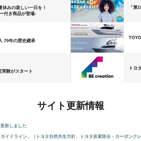
「第1
ボ！夏休みの楽しい一日を！
カー付き商品が登場-
TOYO
 79年の歴史継承
トヨ
証実験がスタート
サイト更新情報
ook」を更新しました
・ガイドライン」（トヨタ自然共生方針、トヨタ炭素除去・カーボンク