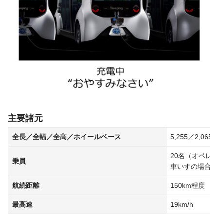
主要諸元
全長／全幅／全高／ホイールベース
5,255／2,065
20名（オペレ
乗員
車いすの場合 
航続距離
150km程度
最高速
19km/h