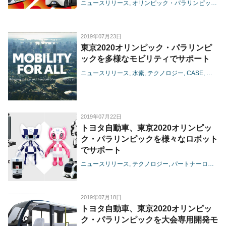
ート
ニュースリリース
オリンピック・パラリンピック
水
2019年07月23日
東京2020オリンピック・パラリンピ
ックを多様なモビリティでサポート
ニュースリリース
水素
テクノロジー
CASE
パート
2019年07月22日
トヨタ自動車、東京2020オリンピッ
ク・パラリンピックを様々なロボット
でサポート
ニュースリリース
テクノロジー
パートナーロボット
2019年07月18日
トヨタ自動車、東京2020オリンピッ
ク・パラリンピックを大会専用開発モ