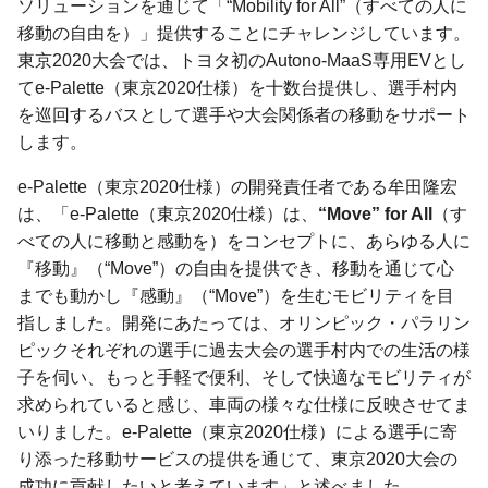
ソリューションを通じて「“Mobility for All”（すべての人に
移動の自由を）」提供することにチャレンジしています。
東京2020大会では、トヨタ初のAutono-MaaS専用EVとし
てe-Palette（東京2020仕様）を十数台提供し、選手村内
を巡回するバスとして選手や大会関係者の移動をサポート
します。
e-Palette（東京2020仕様）の開発責任者である牟田隆宏
は、「e-Palette（東京2020仕様）は、
“Move” for All
（す
べての人に移動と感動を）をコンセプトに、あらゆる人に
『移動』（“Move”）の自由を提供でき、移動を通じて心
までも動かし『感動』（“Move”）を生むモビリティを目
指しました。開発にあたっては、オリンピック・パラリン
ピックそれぞれの選手に過去大会の選手村内での生活の様
子を伺い、もっと手軽で便利、そして快適なモビリティが
求められていると感じ、車両の様々な仕様に反映させてま
いりました。e-Palette（東京2020仕様）による選手に寄
り添った移動サービスの提供を通じて、東京2020大会の
成功に貢献したいと考えています」と述べました。