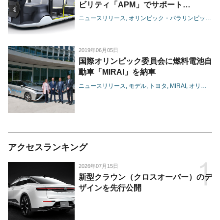
ビリティ「APM」でサポート
-夏季の大会での来場者へのラストワ
ニュースリリース
オリンピック・パラリンピック
テ
ンマイル提供や、大会中の救護対応も
視野に入れて開発-
2019年06月05日
国際オリンピック委員会に燃料電池自
動車「MIRAI」を納車
ニュースリリース
モデル
トヨタ
MIRAI
オリンピック・パラリンピック
アクセスランキング
2026年07月15日
新型クラウン（クロスオーバー）のデ
ザインを先行公開