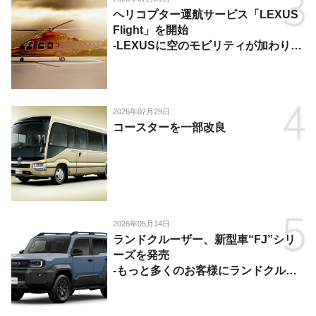
ヘリコプター運航サービス「LEXUS
Flight」を開始
-LEXUSに空のモビリティが加わり、
陸・海・空がつながる移動体験を提
供-
2026年07月29日
コースターを一部改良
2026年05月14日
ランドクルーザー、新型車“FJ”シリ
ーズを発売
-もっと多くのお客様にランドクルー
ザーを楽しんでいただくために、扱い
やすいサイズとし、より気軽に「移動