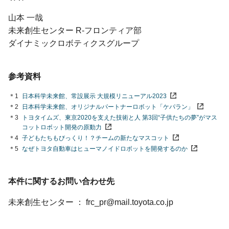
山本 一哉
未来創生センター R-フロンティア部
ダイナミックロボティクスグループ
参考資料
＊1
日本科学未来館、常設展示 大規模リニューアル2023
＊2
日本科学未来館、オリジナルパートナーロボット「ケパラン」
＊3
トヨタイムズ、東京2020を支えた技術と人 第3回“子供たちの夢”がマス
コットロボット開発の原動力
＊4
子どもたちもびっくり！？チームの新たなマスコット
＊5
なぜトヨタ自動車はヒューマノイドロボットを開発するのか
本件に関するお問い合わせ先
未来創生センター
frc_pr@mail.toyota.co.jp