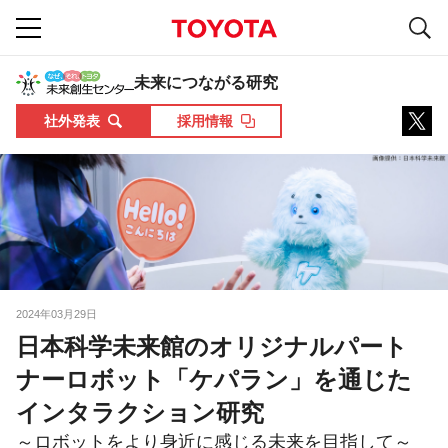
S
navigation
未来につながる研究
社外発表
採用情報
2024年03月29日
日本科学未来館のオリジナルパート
ナーロボット「ケパラン」を通じた
インタラクション研究
～ロボットをより身近に感じる未来を目指して～