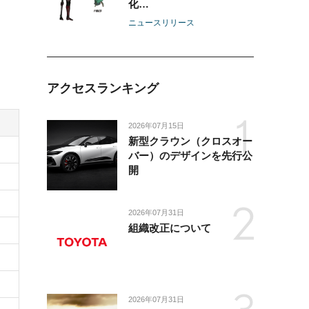
化
-内臓傷害の解析まで可能
ニュースリリース
な“THUMS Version 4”を
開発-
アクセスランキング
2026年07月15日
新型クラウン（クロスオー
バー）のデザインを先行公
開
2026年07月31日
組織改正について
2026年07月31日