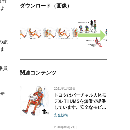
で作
ダウンロード（画像）
よ
、
の施
ま
乗員
関連コンテンツ
2021年1月28日
央研
トヨタはバーチャル人体モ
デル THUMSを無償で提供
しています。安全なモビリ
ティ社会の実現に向けて、
安全技術
より広く活用いただけるこ
とを期待します。 ※英語
2016年06月21日