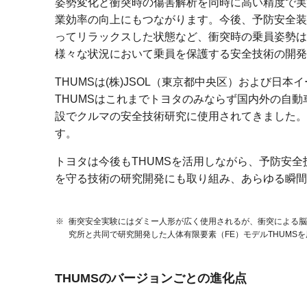
姿勢変化と衝突時の傷害解析を同時に高い精度で実
業効率の向上にもつながります。今後、予防安全装
ってリラックスした状態など、衝突時の乗員姿勢は従来以
様々な状況において乗員を保護する安全技術の開発
THUMSは(株)JSOL（東京都中央区）および日
THUMSはこれまでトヨタのみならず国内外の自
設でクルマの安全技術研究に使用されてきました。
す。
トヨタは今後もTHUMSを活用しながら、予防安
を守る技術の研究開発にも取り組み、あらゆる瞬間
※
衝突安全実験にはダミー人形が広く使用されるが、衝突による脳
究所と共同で研究開発した人体有限要素（FE）モデルTHUMS
THUMSのバージョンごとの進化点