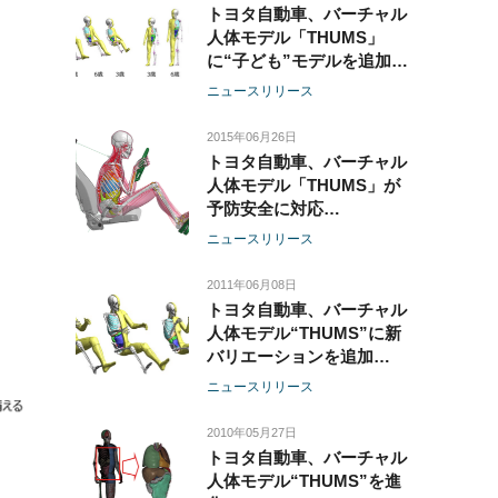
サイトのみ
トヨタ自動車、バーチャル
人体モデル「THUMS」
に“子ども”モデルを追加
-“大柄男性”、“成人男
ニュースリリース
性”、“小柄女性”モデルも
含めラインナップ完成-
2015年06月26日
トヨタ自動車、バーチャル
人体モデル「THUMS」が
予防安全に対応
-衝突前の乗員身構え状態
ニュースリリース
を模擬することで、PCSも
含めた安全装備の効果予測
2011年06月08日
が可能に-
トヨタ自動車、バーチャル
人体モデル“THUMS”に新
バリエーションを追加
-“THUMS Version 4”に新
ニュースリリース
たに“小柄女性”と“大柄男
性”モデル が完成-
2010年05月27日
トヨタ自動車、バーチャル
人体モデル“THUMS”を進