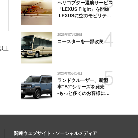
ヘリコプター運航サービス
「LEXUS Flight」を開始
-LEXUSに空のモビリティ
が加わり、陸・海・空がつ
ながる移動体験を提供-
2026年07月29日
コースターを一部改良
以上
2026年05月14日
ランドクルーザー、新型
車“FJ”シリーズを発売
-もっと多くのお客様にラ
ンドクルーザーを楽しんで
いただくために、扱いやす
いサイズとし、より気軽に
「移動の自由」を提供-
関連ウェブサイト・ソーシャルメディア