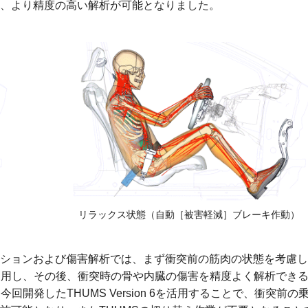
た、より精度の高い解析が可能となりました。
リラックス状態
（自動［被害軽減］ブレーキ作動）
ションおよび傷害解析では、まず衝突前の筋肉の状態を考慮し
 5を使用し、その後、衝突時の骨や内臓の傷害を精度よく解析でき
。今回開発したTHUMS Version 6を活用することで、衝突前の