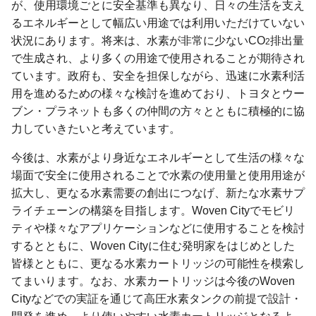
が、使用環境ごとに安全基準も異なり、日々の生活を支え
るエネルギーとして幅広い用途では利用いただけていない
状況にあります。将来は、水素が非常に少ないCO
排出量
2
で生成され、より多くの用途で使用されることが期待され
ています。政府も、安全を担保しながら、迅速に水素利活
用を進めるための様々な検討を進めており、トヨタとウー
ブン・プラネットも多くの仲間の方々とともに積極的に協
力していきたいと考えています。
今後は、水素がより身近なエネルギーとして生活の様々な
場面で安全に使用されることで水素の使用量と使用用途が
拡大し、更なる水素需要の創出につなげ、新たな水素サプ
ライチェーンの構築を目指します。Woven Cityでモビリ
ティや様々なアプリケーションなどに使用することを検討
するとともに、Woven Cityに住む発明家をはじめとした
皆様とともに、更なる水素カートリッジの可能性を模索し
てまいります。なお、水素カートリッジは今後のWoven
Cityなどでの実証を通じて高圧水素タンクの前提で設計・