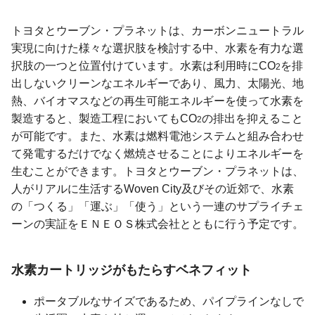
トヨタとウーブン・プラネットは、カーボンニュートラル
実現に向けた様々な選択肢を検討する中、水素を有力な選
択肢の一つと位置付けています。水素は利用時にCO
を排
2
出しないクリーンなエネルギーであり、風力、太陽光、地
熱、バイオマスなどの再生可能エネルギーを使って水素を
製造すると、製造工程においてもCO
の排出を抑えること
2
が可能です。また、水素は燃料電池システムと組み合わせ
て発電するだけでなく燃焼させることによりエネルギーを
生むことができます。トヨタとウーブン・プラネットは、
人がリアルに生活するWoven City及びその近郊で、水素
の「つくる」「運ぶ」「使う」という一連のサプライチェ
ーンの実証をＥＮＥＯＳ株式会社とともに行う予定です。
水素カートリッジがもたらす
ベネフィット
ポータブルなサイズであるため、パイプラインなしで