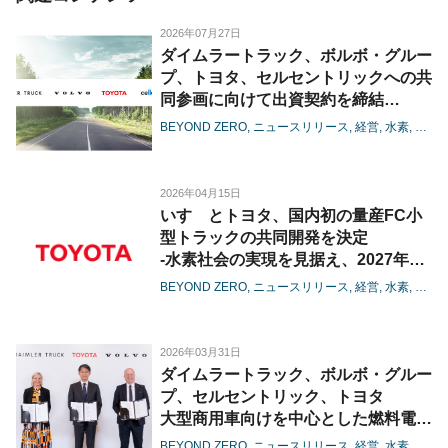
2026年07月27日
ダイムラートラック、ボルボ・グルー
プ、トヨタ、セルセントリックへの共
同参画に向けて出資契約を締結
-燃料電池の大型商用領域における協
BEYOND ZERO
ニュースリリース
経営
水素
電池
業が進展-
2026年04月15日
いすゞとトヨタ、国内初の量産FC小
型トラックの共同開発を決定
-水素社会の実現を見据え、2027年度
の生産開始を目指す-
BEYOND ZERO
ニュースリリース
経営
水素
カー
2026年03月31日
ダイムラートラック、ボルボ・グルー
プ、セルセントリック、トヨタ
大型商用車向けを中心とした燃料電池
で協業、基本合意書を締結
BEYOND ZERO
ニュースリリース
経営
水素
電池