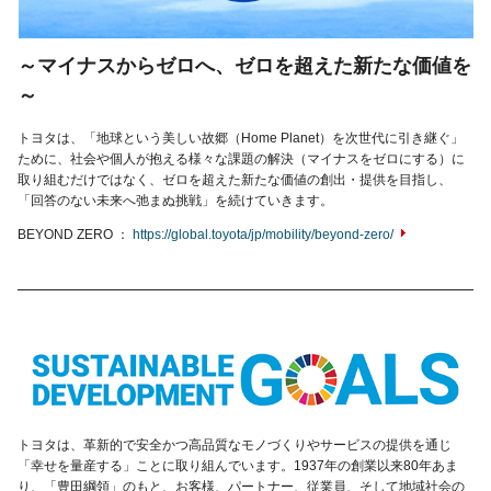
～マイナスからゼロへ、ゼロを超えた新たな価値を
～
トヨタは、「地球という美しい故郷（Home Planet）を次世代に引き継ぐ」
ために、社会や個人が抱える様々な課題の解決（マイナスをゼロにする）に
取り組むだけではなく、ゼロを超えた新たな価値の創出・提供を目指し、
「回答のない未来へ弛まぬ挑戦」を続けていきます。
BEYOND ZERO
https://global.toyota/jp/mobility/beyond-zero/
トヨタは、革新的で安全かつ高品質なモノづくりやサービスの提供を通じ
「幸せを量産する」ことに取り組んでいます。1937年の創業以来80年あま
り、「豊田綱領」のもと、お客様、パートナー、従業員、そして地域社会の