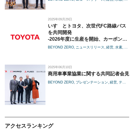
2025年09月29日
いすゞとトヨタ、次世代FC路線バス
を共同開発
-2026年度に生産を開始、カーボンニ
ュートラルの実現に向けて路線バスの
BEYOND ZERO
ニュースリリース
経営
水素
カー
新たな選択肢を提案-
2025年06月10日
商用車事業協業に関する共同記者会見
BEYOND ZERO
プレゼンテーション
経営
テクノロジー
アクセスランキング