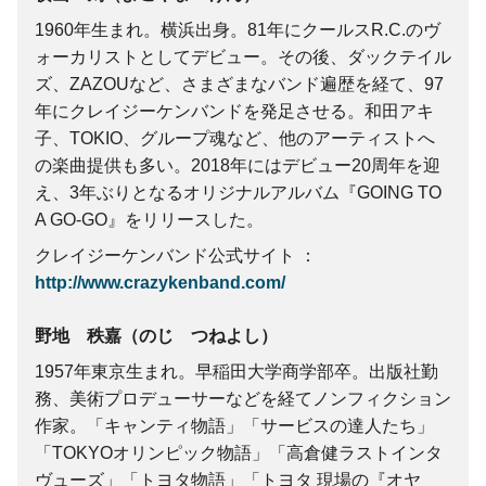
1960年生まれ。横浜出身。81年にクールスR.C.のヴ
ォーカリストとしてデビュー。その後、ダックテイル
ズ、ZAZOUなど、さまざまなバンド遍歴を経て、97
年にクレイジーケンバンドを発足させる。和田アキ
子、TOKIO、グループ魂など、他のアーティストへ
の楽曲提供も多い。2018年にはデビュー20周年を迎
え、3年ぶりとなるオリジナルアルバム『GOING TO
A GO-GO』をリリースした。
クレイジーケンバンド公式サイト
http://www.crazykenband.com/
野地 秩嘉（のじ つねよし）
1957年東京生まれ。早稲田大学商学部卒。出版社勤
務、美術プロデューサーなどを経てノンフィクション
作家。「キャンティ物語」「サービスの達人たち」
「TOKYOオリンピック物語」「高倉健ラストインタ
ヴューズ」「トヨタ物語」「トヨタ 現場の『オヤ