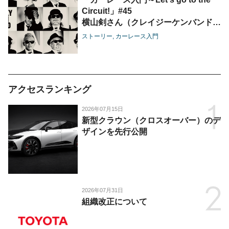
Circuit!」#45
横山剣さん（クレイジーケンバンド）
／野地秩嘉さん（「トヨタ物語」著
ストーリー
カーレース入門
者）
アクセスランキング
2026年07月15日
新型クラウン（クロスオーバー）のデ
ザインを先行公開
2026年07月31日
組織改正について