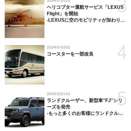
2026年07月31日
ヘリコプター運航サービス「LEXUS
Flight」を開始
-LEXUSに空のモビリティが加わり、
陸・海・空がつながる移動体験を提
供-
2026年07月29日
コースターを一部改良
2026年05月14日
ランドクルーザー、新型車“FJ”シリ
ーズを発売
-もっと多くのお客様にランドクルー
ザーを楽しんでいただくために、扱い
やすいサイズとし、より気軽に「移動