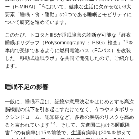
＊2
ー（F-MIRAI）
において、健康な生活に欠かせない3大
要素「睡眠・食・運動」の1つである睡眠とモビリティに
ついて研究を進めています。
このたび、トヨタとIIISが睡眠障害の診断が可能な「終夜
＊3
睡眠ポリグラフ（Polysomnography ： PSG）検査」
を
車内で受診できるように燃料電池バス（FCバス）を改装
した「移動式睡眠ラボ」を共同で開発したので、ご紹介し
ます。
睡眠不足の影響
一般に、睡眠不足は、記憶や意思決定をはじめとする高次
脳機能の低下を引き起こすだけでなく、うつやメタボリッ
クシンドローム、認知症など、多数の疾病のリスクを高め
＊4
ると言われています
。そして、先進国における睡眠障
＊5
害
の有病率は15％前後で、生涯有病率は30％を超えて
＊6