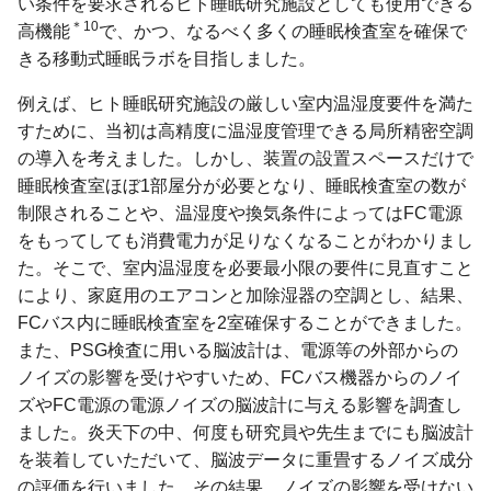
い条件を要求されるヒト睡眠研究施設としても使用できる
＊10
高機能
で、かつ、なるべく多くの睡眠検査室を確保で
きる移動式睡眠ラボを目指しました。
例えば、ヒト睡眠研究施設の厳しい室内温湿度要件を満た
すために、当初は高精度に温湿度管理できる局所精密空調
の導入を考えました。しかし、装置の設置スペースだけで
睡眠検査室ほぼ1部屋分が必要となり、睡眠検査室の数が
制限されることや、温湿度や換気条件によってはFC電源
をもってしても消費電力が足りなくなることがわかりまし
た。そこで、室内温湿度を必要最小限の要件に見直すこと
により、家庭用のエアコンと加除湿器の空調とし、結果、
FCバス内に睡眠検査室を2室確保することができました。
また、PSG検査に用いる脳波計は、電源等の外部からの
ノイズの影響を受けやすいため、FCバス機器からのノイ
ズやFC電源の電源ノイズの脳波計に与える影響を調査し
ました。炎天下の中、何度も研究員や先生までにも脳波計
を装着していただいて、脳波データに重畳するノイズ成分
の評価を行いました。その結果、ノイズの影響を受けない