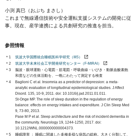
小渕 真巳（おぶち まさし）
これまで無線通信技術や安全運転支援システムの開発に従
事。現在、産学連携による共創研究の推進を担当。
参照情報
＊1
筑波大学国際統合睡眠医科学研究（IIIS）
＊2
筑波大学未来社会工学開発研究センター（F-MIRAI）
＊3
脳波・眼球運動・心電図・筋電図・呼吸曲線・いびき・動脈血酸素飽
和度などの生体活動を、一晩にわたって測定する検査
＊4
Baglioni C et al. Insomnia as a predictor of depression: a meta-
analytic evaluation of longitudinal epidemiological studies. J Affect
Disord. 135, 10-9, 2011. doi: 10.1016/j.jad.2011.01.011.
St-Onge MP. The role of sleep duration in the regulation of energy
balance: effects on energy intakes and expenditure. J Clin Sleep Med
9, 73-80, 2013.
Pase M P et al. Sleep architecture and the risk of incident dementia in
the community. Neurology 19, 1244-1250, 2017. doi:
10.1212/WNL.0000000000004373.
＊5
睡眠障害
睡眠に関連した多種多様な病気の総称。大きく分類して、