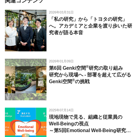
関連コンテンツ
2026年03月31日
「私の研究」から「トヨタの研究」
へ。アカデミアと企業を渡り歩いた研
究者が語る本音
2026年01月09日
®
第6回 Genki空間
研究の取り組み
研究から現場へ - 部署を超えて広がる
®
Genki空間
の挑戦
2025年07月14日
現地現物で見る、組織と従業員の
Well-Beingの視点
～第5回Emotional Well-Being研究会