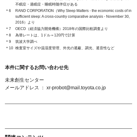
不眠症・過眠症・睡眠時随伴症がある
＊6
RAND CORPORATION（Why Sleep Matters - the economic costs of in
sufficient sleep: A cross-country comparative analysis - November 30,
2016）より
＊7
OECD（経済協力開発機構）2018年の国際比較調査より
＊8
為替レートは、1ドル＝120円で計算
＊9
筑波大学調べ
＊10
検査室サイズや温湿度管理、外光の遮蔽、調光、遮音性など
本件に関するお問い合わせ先
未来創生センター
メールアドレス
xr-probot@mail.toyota.co.jp