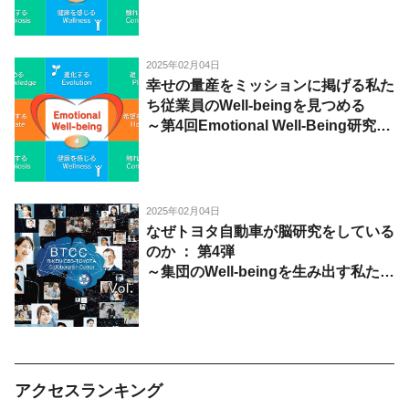
実施レポート～
2025年02月04日
幸せの量産をミッションに掲げる私た
ち従業員のWell-beingを見つめる
～第4回Emotional Well-Being研究会
実施レポート～
2025年02月04日
なぜトヨタ自動車が脳研究をしている
のか ： 第4弾
～集団のWell-beingを生み出す私たち
の行動戦略～
アクセスランキング