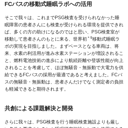
FCバスの移動式睡眠ラボへの活用
そこで我々は、これまでPSG検査を受けられなかった睡
眠障害の患者さんにも検査が受けられる環境を提供できれ
ば、多くの方の助けになるのではと思い、PSG検査室が
＊9
移動して患者さんのもとに来る、世界初
移動式睡眠ラ
ボの実現を目指しました。まずベースとなる車両は、将
来、水素の利活用が進み水素ステーションが増設されるこ
と、燃料電池技術の進歩により航続距離や登坂性能が向上
されることを考慮して、ほぼ無騒音・無振動で大電力を供
給できるFCバスの採用が最適であると考えました。FCバ
スの無騒音・無振動は、患者さんだけでなく測定者の負担
も軽減できると期待されます。
共創による課題解決と開発
さらに我々は、PSG検査を行う睡眠検査施設よりも厳し