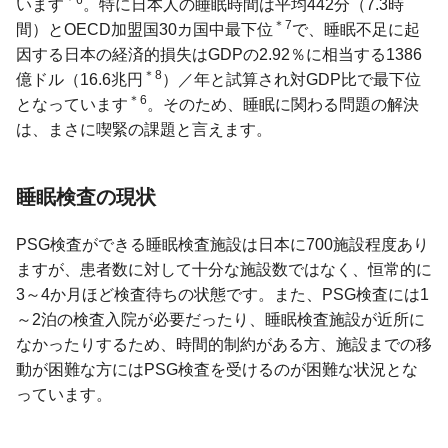
います
。特に日本人の睡眠時間は平均442分（7.3時
＊7
間）とOECD加盟国30カ国中最下位
で、睡眠不足に起
因する日本の経済的損失はGDPの2.92％に相当する1386
＊8
億ドル（16.6兆円
）／年と試算され対GDP比で最下位
＊6
となっています
。そのため、睡眠に関わる問題の解決
は、まさに喫緊の課題と言えます。
睡眠検査の現状
PSG検査ができる睡眠検査施設は日本に700施設程度あり
ますが、患者数に対して十分な施設数ではなく、恒常的に
3～4か月ほど検査待ちの状態です。また、PSG検査には1
～2泊の検査入院が必要だったり、睡眠検査施設が近所に
なかったりするため、時間的制約がある方、施設までの移
動が困難な方にはPSG検査を受けるのが困難な状況とな
っています。