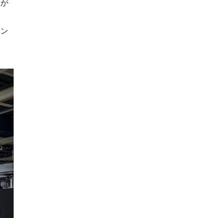
性が
イン