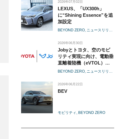
2026年07月02日
LEXUS、「UX300h」
に“Shining Essence”を追
加設定
BEYOND ZERO
ニュースリリース
モデル
レク
2026年06月30日
Jobyとトヨタ、空のモビ
リティ実現に向け、電動垂
直離着陸機（eVTOL）の
生産を行う合弁会社の設立
BEYOND ZERO
ニュースリリース
経営
電池
に着手
-商用生産に向けた体制整
2026年06月22日
備を本格化し、機体の量産
BEV
に向けた準備に着手-
モビリティ
BEYOND ZERO