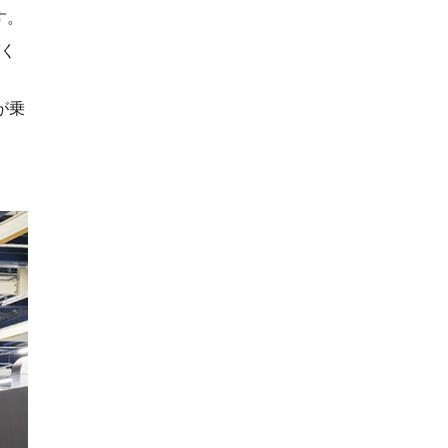
す。
づく
が乗