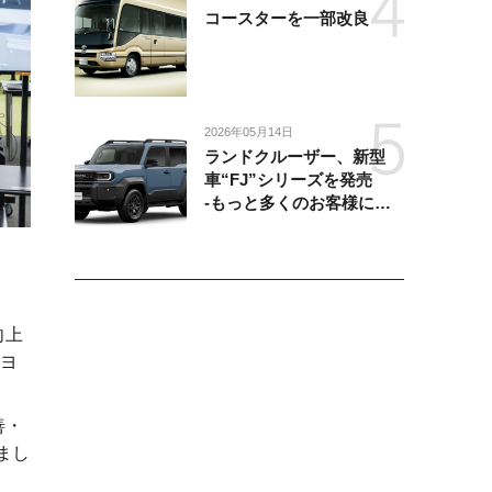
コースターを一部改良
2026年05月14日
ランドクルーザー、新型
車“FJ”シリーズを発売
-もっと多くのお客様にラ
ンドクルーザーを楽しんで
いただくために、扱いやす
いサイズとし、より気軽に
「移動の自由」を提供-
向上
ヨ
善・
まし