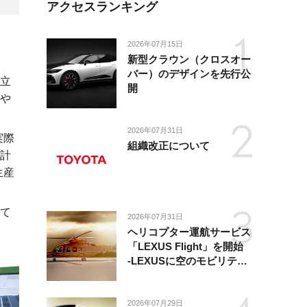
アクセスランキング
2026年07月15日
新型クラウン（クロスオー
バー）のデザインを先行公
立
開
や
2026年07月31日
実際
組織改正について
計
生産
て
2026年07月31日
ヘリコプター運航サービス
「LEXUS Flight」を開始
-LEXUSに空のモビリティ
が加わり、陸・海・空がつ
ながる移動体験を提供-
2026年07月29日