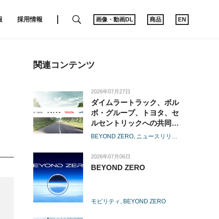
SEARCH
報
採用情報
画像・動画DL
商品
EN
関連コンテンツ
2026年07月27日
ダイムラートラック、ボル
ボ・グループ、トヨタ、セ
ルセントリックへの共同参
画に向けて出資契約を締結
BEYOND ZERO
ニュースリリース
経営
水素
-燃料電池の大型商用領域
における協業が進展-
2026年07月06日
BEYOND ZERO
モビリティ
BEYOND ZERO